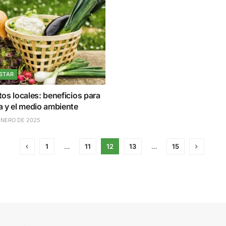
STAR
os locales: beneficios para
a y el medio ambiente
ENERO DE 2025
1
…
11
12
13
…
15