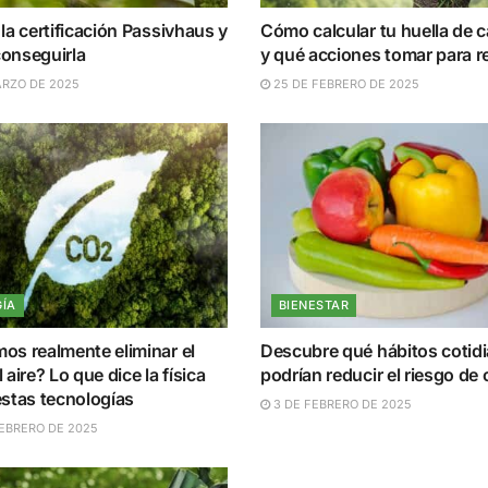
la certificación Passivhaus y
Cómo calcular tu huella de 
onseguirla
y qué acciones tomar para r
ARZO DE 2025
25 DE FEBRERO DE 2025
ÍA
BIENESTAR
os realmente eliminar el
Descubre qué hábitos cotid
 aire? Lo que dice la física
podrían reducir el riesgo de
estas tecnologías
3 DE FEBRERO DE 2025
FEBRERO DE 2025