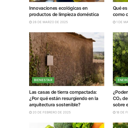
Innovaciones ecológicas en
Qué es 
productos de limpieza doméstica
como c
28 DE MARZO DE 2025
1 DE M
BIENESTAR
ENERG
Las casas de tierra compactada:
¿Podem
¿Por qué están resurgiendo en la
CO₂ del
arquitectura sostenible?
sobre 
20 DE FEBRERO DE 2025
18 DE 