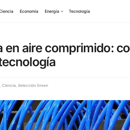
Ciencia
Economía
Energía
Tecnología
 en aire comprimido: co
tecnología
,
Ciencia
,
Selección Green