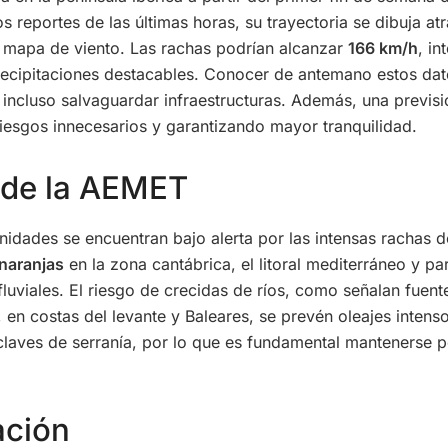
os reportes de las últimas horas, su trayectoria se dibuja a
el mapa de viento. Las rachas podrían alcanzar
166 km/h
, i
cipitaciones destacables. Conocer de antemano estos dato
 e incluso salvaguardar infraestructuras. Además, una previ
riesgos innecesarios y garantizando mayor tranquilidad.
a de la AEMET
nidades se encuentran bajo alerta por las intensas rachas de
naranjas
en la zona cantábrica, el litoral mediterráneo y part
luviales. El riesgo de crecidas de ríos, como señalan fuente
n costas del levante y Baleares, se prevén oleajes intens
nclaves de serranía, por lo que es fundamental mantenerse 
ación