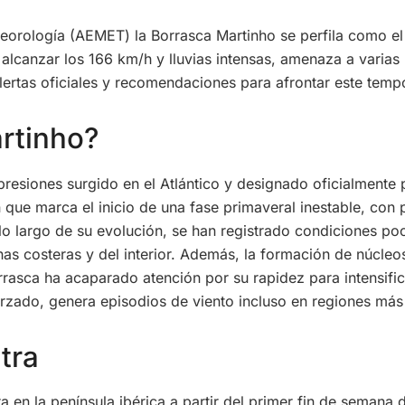
eorología (AEMET) la Borrasca Martinho se perfila como e
lcanzar los 166 km/h y lluvias intensas, amenaza a varias r
alertas oficiales y recomendaciones para afrontar este temp
rtinho?
presiones surgido en el Atlántico y designado oficialmente
n que marca el inicio de una fase primaveral inestable, con
o largo de su evolución, se han registrado condiciones poc
as costeras y del interior. Además, la formación de núcle
orrasca ha acaparado atención por su rapidez para intensif
orzado, genera episodios de viento incluso en regiones má
tra
a en la península ibérica a partir del primer fin de semana