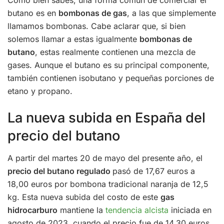
Como bien sabes, una forma común de comerciar el
butano es en
bombonas de gas
, a las que simplemente
llamamos bombonas. Cabe aclarar que, si bien
solemos llamar a estas igualmente
bombonas de
butano
, estas realmente contienen una mezcla de
gases. Aunque el butano es su principal componente,
también contienen isobutano y pequeñas porciones de
etano y propano.
La nueva subida en España del
precio del butano
A partir del martes 20 de mayo del presente año, el
precio del butano regulado
pasó de 17,67 euros a
18,00 euros por bombona tradicional naranja de 12,5
kg. Esta nueva subida del costo de este
gas
hidrocarburo
mantiene la
tendencia alcista
iniciada en
agosto de 2023, cuando el precio fue de 14,30 euros.