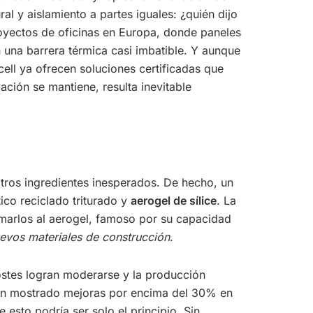
al y aislamiento a partes iguales: ¿quién dijo
oyectos de oficinas en Europa, donde paneles
 una barrera térmica casi imbatible. Y aunque
ll ya ofrecen soluciones certificadas que
ación se mantiene, resulta inevitable
tros ingredientes inesperados. De hecho, un
co reciclado triturado y
aerogel de sílice
. La
umarlos al aerogel, famoso por su capacidad
evos materiales de construcción
.
costes logran moderarse y la producción
 han mostrado mejoras por encima del 30% en
 esto podría ser solo el principio. Sin