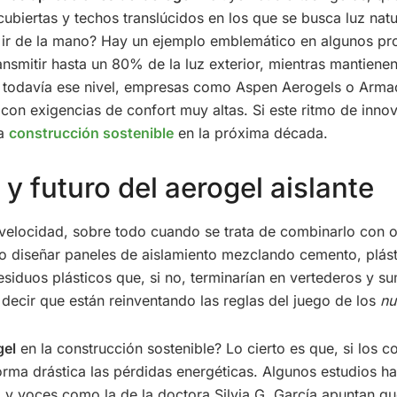
cubiertas y techos translúcidos en los que se busca luz natur
n ir de la mano? Hay un ejemplo emblemático en algunos pr
nsmitir hasta un 80% de la luz exterior, mientras mantienen
 todavía ese nivel, empresas como Aspen Aerogels o Armace
con exigencias de confort muy altas. Si este ritmo de innov
la
construcción sostenible
en la próxima década.
y futuro del aerogel aislante
elocidad, sobre todo cuando se trata de combinarlo con o
 diseñar paneles de aislamiento mezclando cemento, plásti
siduos plásticos que, si no, terminarían en vertederos y s
decir que están reinventando las reglas del juego de los
nu
gel
en la construcción sostenible? Lo cierto es que, si los 
 forma drástica las pérdidas energéticas. Algunos estudios
 y voces como la de la doctora Silvia G. García apuntan que