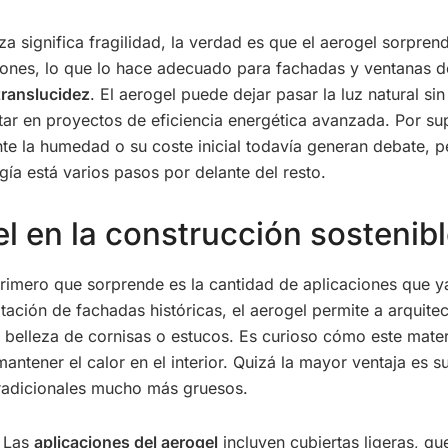
a significa fragilidad, la verdad es que el aerogel sorpren
ones, lo que lo hace adecuado para fachadas y ventanas d
translucidez
. El aerogel puede dejar pasar la luz natural si
ar en proyectos de eficiencia energética avanzada. Por sup
e la humedad o su coste inicial todavía generan debate, pe
gía está varios pasos por delante del resto.
l en la construcción sostenib
primero que sorprende es la cantidad de aplicaciones que y
itación de fachadas históricas, el aerogel permite a arquite
 la belleza de cornisas o estucos. Es curioso cómo este mater
mantener el calor en el interior. Quizá la mayor ventaja es
 tradicionales mucho más gruesos.
. Las
aplicaciones del aerogel
incluyen cubiertas ligeras, qu