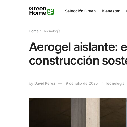
Selección Green
Bienestar
Home
Tecnología
Aerogel aislante: e
construcción sost
by
David Pérez
9 de julio de 2025
in
Tecnología