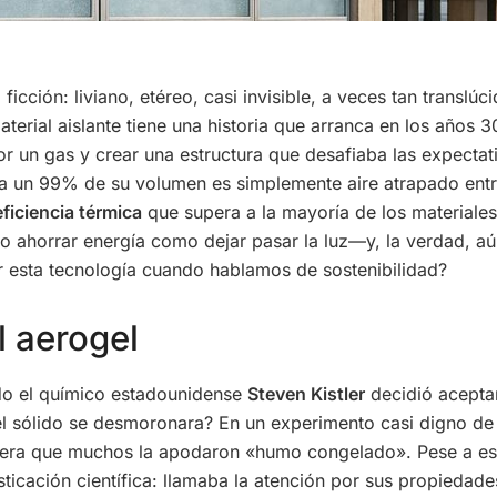
ficción: liviano, etéreo, casi invisible, a veces tan translú
rial aislante tiene una historia que arranca en los años 3
por un gas y crear una estructura que desafiaba las expecta
ta un 99% de su volumen es simplemente aire atrapado entre
eficiencia térmica
que supera a la mayoría de los materiales
to ahorrar energía como dejar pasar la luz—y, la verdad, aú
r esta tecnología cuando hablamos de sostenibilidad?
l aerogel
ndo el químico estadounidense
Steven Kistler
decidió aceptar
e el sólido se desmoronara? En un experimento casi digno de 
ligera que muchos la apodaron «humo congelado». Pese a est
ticación científica: llamaba la atención por sus propiedade