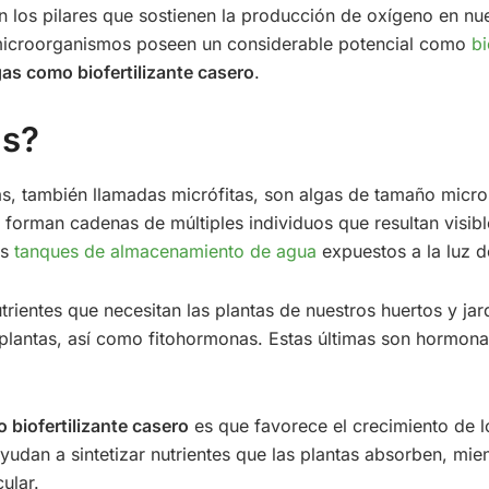
on los pilares que sostienen la producción de oxígeno en nu
microorganismos poseen un considerable potencial como
bi
as como biofertilizante casero
.
as?
s, también llamadas micrófitas, son algas de tamaño micro
forman cadenas de múltiples individuos que resultan visibl
os
tanques de almacenamiento de agua
expuestos a la luz de
rientes que necesitan las plantas de nuestros huertos y ja
 plantas, así como fitohormonas. Estas últimas son hormonas
 biofertilizante casero
es que favorece el crecimiento de l
yudan a sintetizar nutrientes que las plantas absorben, mie
ular.