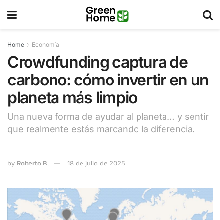
Home
Economía
Crowdfunding captura de
carbono: cómo invertir en un
planeta más limpio
Una nueva forma de ayudar al planeta… y sentir
que realmente estás marcando la diferencia.
by
Roberto B.
18 de julio de 2025