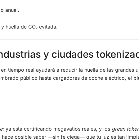
o anual.
a y huella de CO₂ evitada.
 industrias y ciudades tokeniza
en tiempo real ayudará a reducir la huella de las grandes 
mbrado público hasta cargadores de coche eléctrico, el
bl
ie
; ya está certificando megavatios reales, y los
green toke
n
hace posible saber —sin fe ciega— que tu luz es tan limp