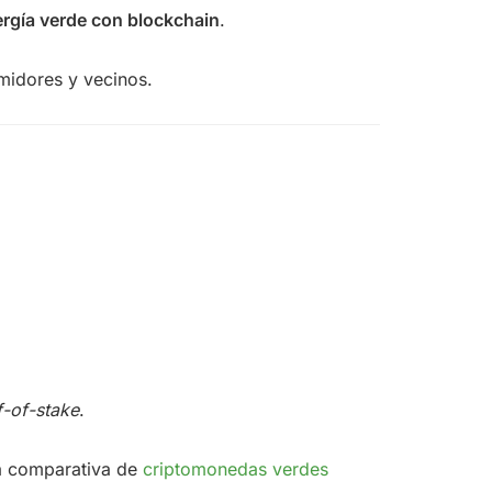
ergía verde con blockchain
.
umidores y vecinos.
f-of-stake
.
a comparativa de
criptomonedas verdes