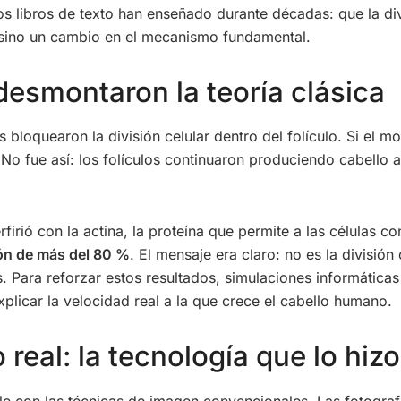
s libros de texto han enseñado durante décadas: que la divi
, sino un cambio en el mecanismo fundamental.
esmontaron la teoría clásica
s bloquearon la división celular dentro del folículo. Si el m
No fue así: los folículos continuaron produciendo cabello 
erfirió con la actina, la proteína que permite a las células 
ón de más del 80 %
. El mensaje era claro: no es la división
 Para reforzar estos resultados, simulaciones informática
licar la velocidad real a la que crece el cabello humano.
eal: la tecnología que lo hizo
e con las técnicas de imagen convencionales. Las fotografí