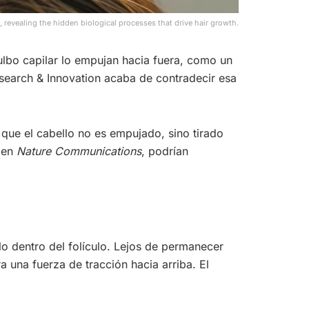
 revealing the hidden biological processes that drive hair growth.
ulbo capilar lo empujan hacia fuera, como un
esearch & Innovation acaba de contradecir esa
 que el cabello no es empujado, sino tirado
s en
Nature Communications
, podrían
llo dentro del folículo. Lejos de permanecer
a una fuerza de tracción hacia arriba. El