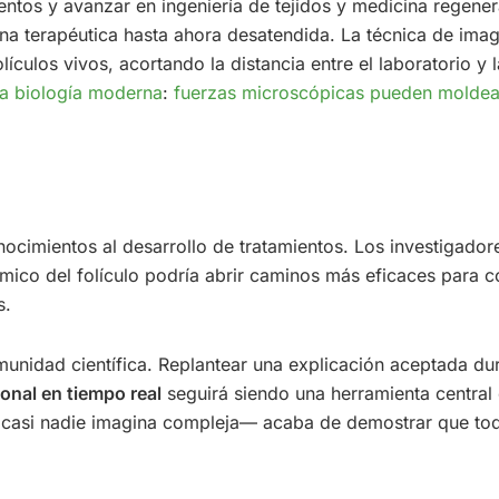
ntos y avanzar en ingeniería de tejidos y medicina regenera
ana terapéutica hasta ahora desatendida. La técnica de ima
culos vivos, acortando la distancia entre el laboratorio y la
 la biología moderna
:
fuerzas microscópicas pueden moldea
onocimientos al desarrollo de tratamientos. Los investigado
ico del folículo podría abrir caminos más eficaces para c
s.
nidad científica. Replantear una explicación aceptada du
onal en tiempo real
seguirá siendo una herramienta central e
e casi nadie imagina compleja— acaba de demostrar que to