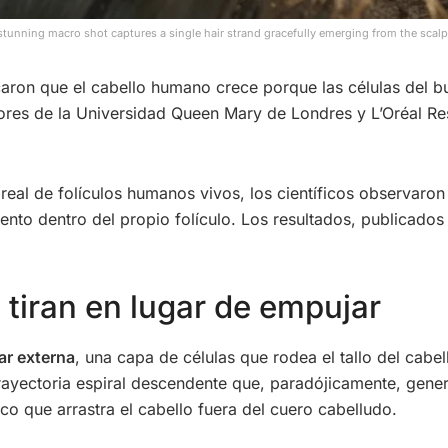
stunning macro shot captures a single hair strand gracefully emerging from the scalp,
icaron que el cabello humano crece porque las células del b
dores de la Universidad Queen Mary de Londres y L’Oréal R
eal de folículos humanos vivos, los científicos observaron
ento dentro del propio folículo. Los resultados, publicado
e tiran en lugar de empujar
lar externa
, una capa de células que rodea el tallo del cabe
trayectoria espiral descendente que, paradójicamente, gener
o que arrastra el cabello fuera del cuero cabelludo.