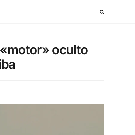
 «motor» oculto
iba