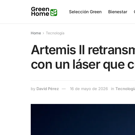
Selección Green
Bienestar
Home
Tecnología
Artemis II retransm
con un láser que c
by
David Pérez
16 de mayo de 2026
in
Tecnologí