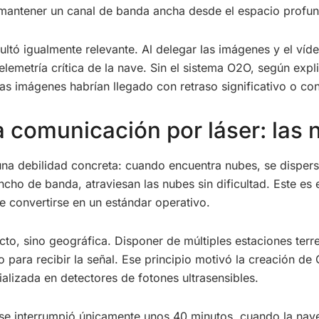
 mantener un canal de banda ancha desde el espacio profu
ltó igualmente relevante. Al delegar las imágenes y el víde
elemetría crítica de la nave. Sin el sistema O2O, según expl
as imágenes habrían llegado con retraso significativo o con
la comunicación por láser: las
e una debilidad concreta: cuando encuentra nubes, se disper
cho de banda, atraviesan las nubes sin dificultad. Este es 
 convertirse en un estándar operativo.
cto, sino geográfica. Disponer de múltiples estaciones terre
 para recibir la señal. Ese principio motivó la creación 
lizada en detectores de fotones ultrasensibles.
n se interrumpió únicamente unos 40 minutos, cuando la nav