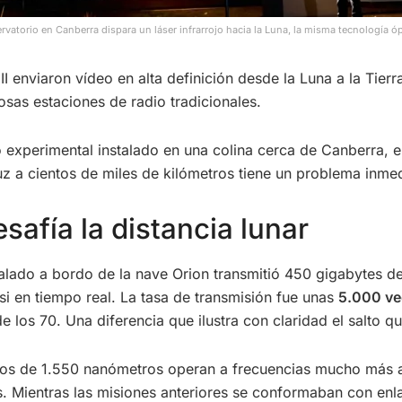
rvatorio en Canberra dispara un láser infrarrojo hacia la Luna, la misma tecnología ópt
II enviaron vídeo en alta definición desde la Luna a la Tie
tosas estaciones de radio tradicionales.
 experimental instalado en una colina cerca de Canberra, en
luz a cientos de miles de kilómetros tiene un problema inme
safía la distancia lunar
talado a bordo de la nave Orion transmitió 450 gigabytes d
si en tiempo real. La tasa de transmisión fue unas
5.000 vec
e los 70. Una diferencia que ilustra con claridad el salto q
rrojos de 1.550 nanómetros operan a frecuencias mucho más a
s. Mientras las misiones anteriores se conformaban con en