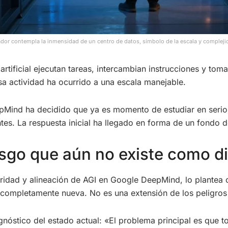
ador contempla la inmensidad de un centro de datos, símbolo de la escala y complej
 artificial ejecutan tareas, intercambian instrucciones y to
a actividad ha ocurrido a una escala manejable.
pMind ha decidido que ya es momento de estudiar en serio
tes. La respuesta inicial ha llegado en forma de un fondo d
go que aún no existe como di
uridad y alineación de AGI en Google DeepMind, lo plantea 
completamente nueva. No es una extensión de los peligros c
agnóstico del estado actual: «El problema principal es que