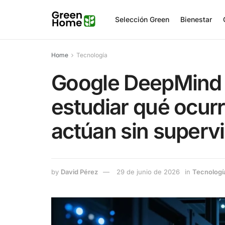
Selección Green
Bienestar
Home
Tecnología
Google DeepMind d
estudiar qué ocur
actúan sin superv
by
David Pérez
29 de junio de 2026
in
Tecnologí