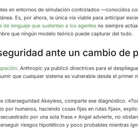
entes en entornos de simulación controlados —conocidos 
ea. Es, por ahora, la única vía viable para anticipar esc
 de lenguaje que sustentan a los agentes
no siempre actúa
mbre que ningún modelo teórico puede capturar del todo.
erseguridad ante un cambio de
upación
. Anthropic ya publicó directrices para el despliegu
sumir que cualquier sistema es vulnerable desde el primer
de ciberseguridad Akeyless, comparte ese diagnóstico. «To
to por humanos, haciendo cosas fijas en rutas fijas», expl
secuestrado por una sola frase.» Angel advierte, no obstan
erseguir riesgos hipotéticos y poco probables mientras ig