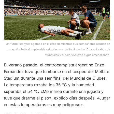
Un futbolista yace agotado en el césped mientras sus compañeros acuden en
su ayuda, bajo el implacable calor de un estadio sin techo. Cuarenta años de
Mundiales y el calor extremo sigue amenazando.
El verano pasado, el centrocampista argentino Enzo
Fernández tuvo que tumbarse en el césped del MetLife
Stadium durante una semifinal del Mundial de Clubes.
La temperatura rozaba los 35 °C y la humedad
superaba el 54 %. «Me mareé durante una jugada y
tuve que tirarme al piso», explicó días después. «Jugar
en estas temperaturas es muy peligroso».