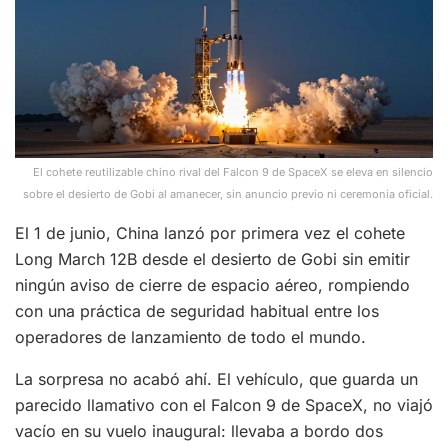
El cohete reutilizable chino rival del Falcon 9 de SpaceX se eleva en silencio
sobre el desierto de Gobi al amanecer, sin anuncio previo ni ceremonia oficial.
El 1 de junio, China lanzó por primera vez el cohete
Long March 12B desde el desierto de Gobi sin emitir
ningún aviso de cierre de espacio aéreo, rompiendo
con una práctica de seguridad habitual entre los
operadores de lanzamiento de todo el mundo.
La sorpresa no acabó ahí. El vehículo, que guarda un
parecido llamativo con el Falcon 9 de SpaceX, no viajó
vacío en su vuelo inaugural: llevaba a bordo dos