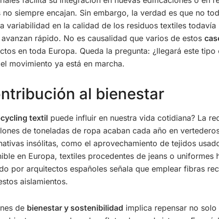
s no siempre encajan. Sin embargo, la verdad es que no tod
la variabilidad en la calidad de los residuos textiles todaví
as avanzan rápido. No es causalidad que varios de estos
cas
tos en toda Europa. Queda la pregunta: ¿llegará este tipo 
 el movimiento ya está en marcha.
ntribución al bienestar
ycling textil
puede influir en nuestra vida cotidiana? La re
illones de toneladas de ropa acaban cada año en vertederos
ernativas insólitas, como el aprovechamiento de tejidos usa
nible en Europa, textiles procedentes de jeans o uniformes
tado por arquitectos españoles señala que emplear fibras r
estos aislamientos.
iones de
bienestar y sostenibilidad
implica repensar no solo 