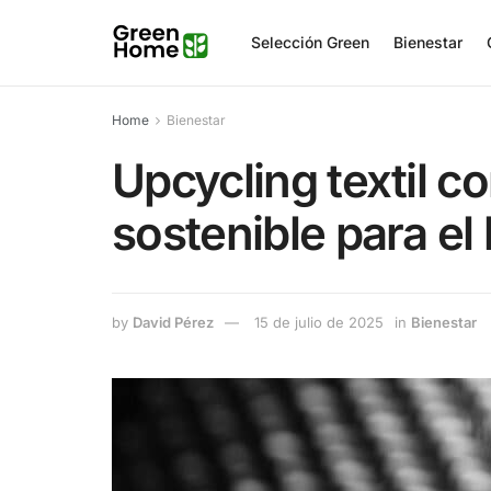
Selección Green
Bienestar
Home
Bienestar
Upcycling textil c
sostenible para el
by
David Pérez
15 de julio de 2025
in
Bienestar