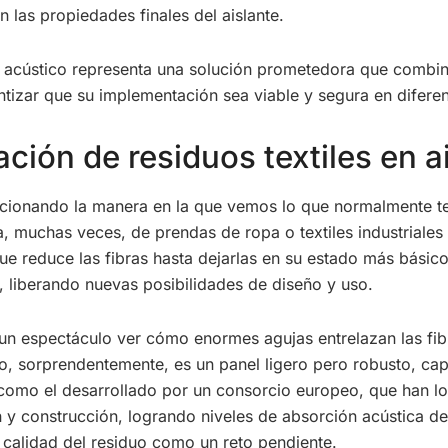
en las propiedades finales del aislante.
nte acústico representa una solución prometedora que combina
ntizar que su implementación sea viable y segura en difere
ción de residuos textiles en a
cionando la manera en la que vemos lo que normalmente ter
ta, muchas veces, de prendas de ropa o textiles industriale
que reduce las fibras hasta dejarlas en su estado más básico
te, liberando nuevas posibilidades de diseño y uso.
 un espectáculo ver cómo enormes agujas entrelazan las fib
o, sorprendentemente, es un panel ligero pero robusto, cap
omo el desarrollado por un consorcio europeo, que han log
 y construcción, logrando niveles de absorción acústica d
a calidad del residuo como un reto pendiente.