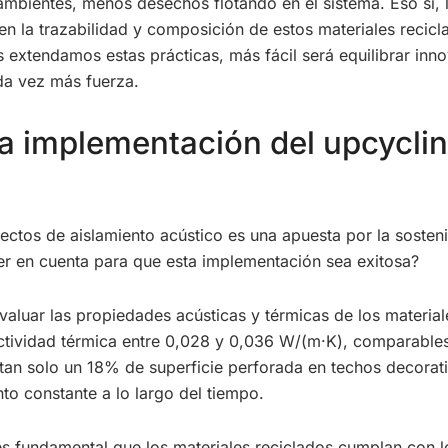
 ambientes, menos desechos flotando en el sistema. Eso sí,
en la trazabilidad y composición de estos materiales recicl
 extendamos estas prácticas, más fácil será equilibrar inno
a vez más fuerza.
a implementación del upcycling
yectos de aislamiento acústico es una apuesta por la sosteni
r en cuenta para que esta implementación sea exitosa?
evaluar las propiedades acústicas y térmicas de los materi
vidad térmica entre 0,028 y 0,036 W/(m·K), comparables a
tan solo un 18% de superficie perforada en techos decorati
o constante a lo largo del tiempo.
es fundamental que los materiales reciclados cumplan con l