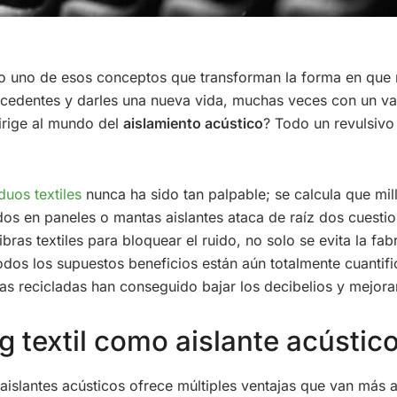
mo uno de esos conceptos que transforman la forma en que 
excedentes y darles una nueva vida, muchas veces con un v
irige al mundo del
aislamiento acústico
? Todo un revulsivo
duos textiles
nunca ha sido tan palpable; se calcula que mi
s en paneles o mantas aislantes ataca de raíz dos cuestion
 fibras textiles para bloquear el ruido, no solo se evita la f
odos los supuestos beneficios están aún totalmente cuanti
as recicladas han conseguido bajar los decibelios y mejorar
g textil como aislante acústic
aislantes acústicos ofrece múltiples ventajas que van más al