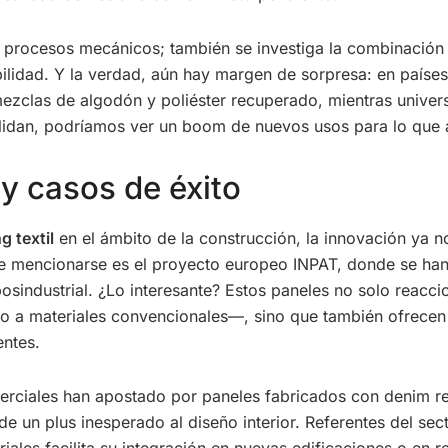
procesos mecánicos; también se investiga la combinación d
bilidad. Y la verdad, aún hay margen de sorpresa: en país
e mezclas de algodón y poliéster recuperado, mientras univ
lidan, podríamos ver un boom de nuevos usos para lo que
 y casos de éxito
g textil
en el ámbito de la construcción, la innovación ya n
e mencionarse es el proyecto europeo INPAT, donde se han 
posindustrial. ¿Lo interesante? Estos paneles no solo reacci
o a materiales convencionales—, sino que también ofrecen 
entes.
erciales han apostado por paneles fabricados con denim re
de un plus inesperado al diseño interior. Referentes del sec
riales facilita su integración en nuevas edificaciones o en 