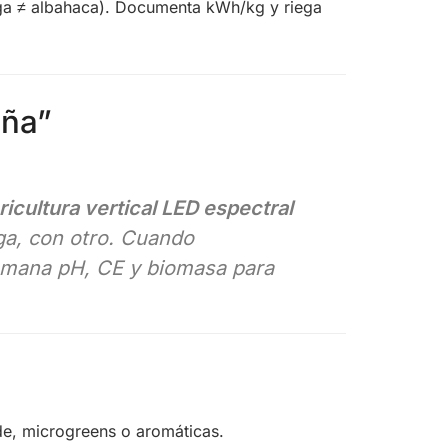
a ≠ albahaca). Documenta kWh/kg y riega
eña”
ricultura vertical LED espectral
uga, con otro. Cuando
semana pH, CE y biomasa para
de, microgreens o aromáticas.