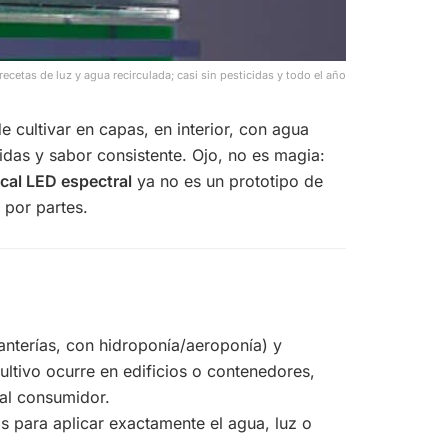
cetas de luz y agua recirculada; casi sin pesticidas y todo el año
 cultivar en capas, en interior, con agua
das y sabor consistente. Ojo, no es magia:
tical LED espectral
ya no es un prototipo de
 por partes.
tanterías, con hidroponía/aeroponía) y
 cultivo ocurre en edificios o contenedores,
 al consumidor.
s para aplicar exactamente el agua, luz o