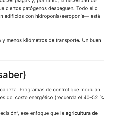
educes plagas y, por tanto, la necesidad de
ue ciertos patógenos despeguen. Todo ello
en edificios con hidroponía/aeroponía— está
a y menos kilómetros de transporte. Un buen
saber)
 cabeza. Programas de control que modulan
ntes del coste energético (recuerda el 40–52 %
ecisión”, ese enfoque que la
agricultura de