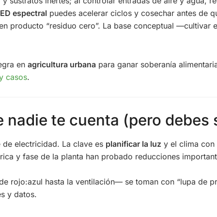
y sustratos inertes; al controlar entradas de aire y agua, r
 LED espectral
puedes acelerar ciclos y cosechar antes de q
en producto “residuo cero”. La base conceptual —cultivar 
tegra en
agricultura urbana
para ganar soberanía alimentari
 y casos
.
e nadie te cuenta (pero debes 
de electricidad. La clave es
planificar la luz
y el clima con
ctrica y fase de la planta han probado reducciones importa
 rojo:azul hasta la ventilación— se toman con “lupa de pr
s y datos.