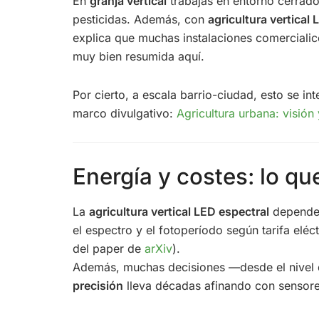
En
granja vertical
trabajas en entorno cerrado 
pesticidas. Además, con
agricultura vertical
explica que muchas instalaciones comercialic
muy bien resumida aquí.
Por cierto, a escala barrio-ciudad, esto se in
marco divulgativo:
Agricultura urbana: visión
Energía y costes: lo qu
La
agricultura vertical LED espectral
depende 
el espectro y el fotoperíodo según tarifa elé
del paper de
arXiv
).
Además, muchas decisiones —desde el nivel de
precisión
lleva décadas afinando con sensore