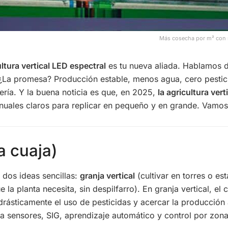
Más cosecha por m² con re
ltura vertical LED espectral
es tu nueva aliada. Hablamos de
¿La promesa? Producción estable, menos agua, cero pestici
ería. Y la buena noticia es que, en 2025,
la agricultura ver
anuales claros para replicar en pequeño y en grande. Vamos
a cuaja)
dos ideas sencillas:
granja vertical
(cultivar en torres o es
e la planta necesita, sin despilfarro). En granja vertical, el
 drásticamente el uso de pesticidas y acercar la producción
a sensores, SIG, aprendizaje automático y control por zona