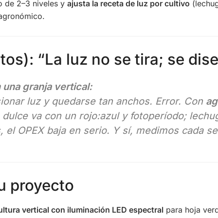
o de 2–3 niveles y
ajusta la receta de luz por cultivo
(lechug
 agronómico.
os): “La luz no se tira; se dis
una granja vertical:
ionar luz y quedarse tan anchos. Error. Con
ag
 dulce va con un rojo:azul y fotoperíodo; lech
as, el OPEX baja en serio. Y sí, medimos cada 
tu proyecto
ultura vertical con iluminación LED espectral
para hoja ver