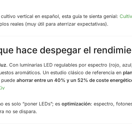
ultivo vertical en español, esta guía te sienta genial:
Culti
plos reales (muy útil para aterrizar expectativas).
z que hace despegar el rendimi
luz
. Con luminarias LED regulables por espectro (rojo, azul
puestos aromáticos. Un estudio clásico de referencia en
plan
os puede
ahorrar entre un 40% y un 52% de coste energétic
Xiv
o es solo “poner LEDs”; es
optimización
: espectro, fotones
ra no se dispara.