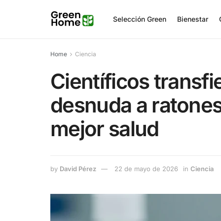
Selección Green
Bienestar
Home
Ciencia
Científicos transf
desnuda a ratones
mejor salud
by
David Pérez
22 de mayo de 2026
in
Ciencia