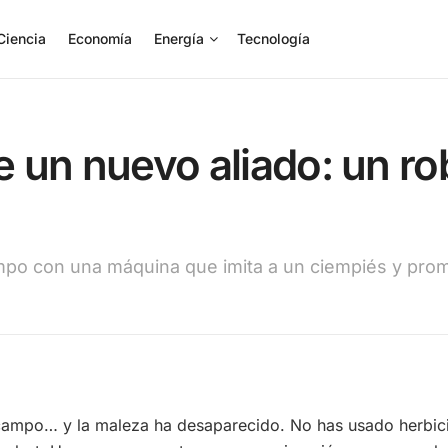
Ciencia
Economía
Energía
Tecnología
ne un nuevo aliado: un r
ampo con una máquina que imita a un ciempiés y prom
 campo… y la maleza ha desaparecido. No has usado herbici