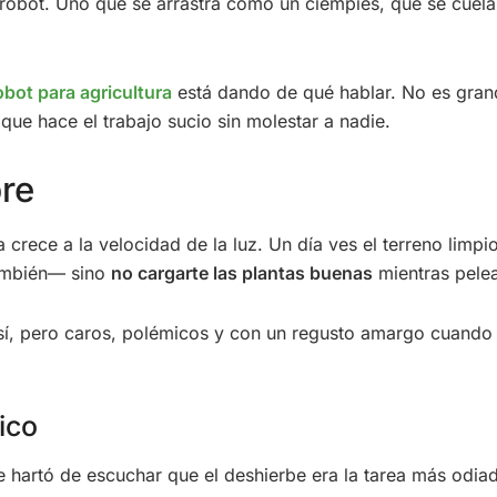
obot. Uno que se arrastra como un ciempiés, que se cuela e
obot para agricultura
está dando de qué hablar. No es grand
que hace el trabajo sucio sin molestar a nadie.
pre
crece a la velocidad de la luz. Un día ves el terreno limpio 
ambién— sino
no cargarte las plantas buenas
mientras pelea
 sí, pero caros, polémicos y con un regusto amargo cuando 
ico
 hartó de escuchar que el deshierbe era la tarea más odia