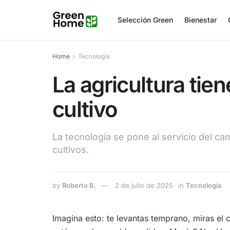
Selección Green
Bienestar
Home
Tecnología
La agricultura tie
cultivo
La tecnología se pone al servicio del c
cultivos.
by
Roberto B.
2 de julio de 2025
in
Tecnología
Imagina esto: te levantas temprano, miras el