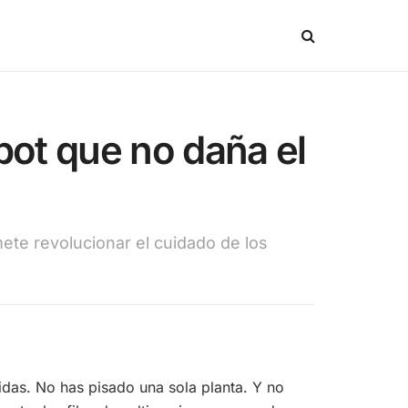
obot que no daña el
ete revolucionar el cuidado de los
das. No has pisado una sola planta. Y no